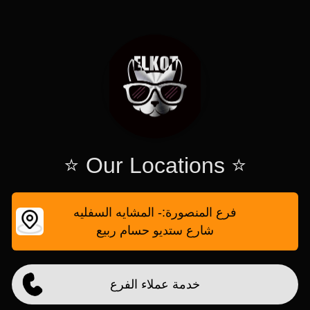
⭐ Our Locations ⭐
فرع المنصورة:- المشايه السفليه
شارع ستديو حسام ربيع
خدمة عملاء الفرع